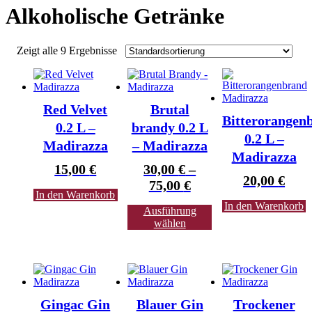
Alkoholische Getränke
Zeigt alle 9 Ergebnisse
Red Velvet
Brutal
Bitterorangen
0.2 L –
brandy 0.2 L
0.2 L –
Madirazza
– Madirazza
Madirazza
15,00
€
30,00
€
–
20,00
€
75,00
€
In den Warenkorb
In den Warenkorb
Ausführung
wählen
Gingac Gin
Blauer Gin
Trockener