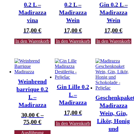
0.2 L –
0.2 L –
Gin 0.2 L –
Madirazza
Madirazza
Madirazza
vina
Wein
Wein
17,00
€
17,00
€
17,00
€
In den Warenkorb
In den Warenkorb
In den Warenkorb
Weinbrend
Gin Lille 0.2
barrique 0.2
L –
L –
Geschenkpake
Madirazza
Madirazza
Madirazza
17,00
€
Wein, Gin,
30,00
€
–
Likör, Honig
75,00
€
In den Warenkorb
und
Ausführung