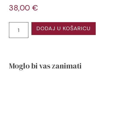
38,00
€
DODAJ U KOŠARICU
Moglo bi vas zanimati