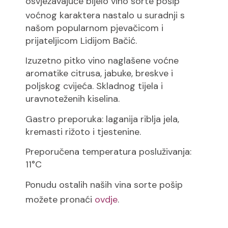
osvježavajuće bijelo vino sorte
pošip
voćnog karaktera nastalo u suradnji s
našom popularnom pjevačicom i
prijateljicom Lidijom Bačić.
Izuzetno pitko vino naglašene voćne
aromatike citrusa, jabuke, breskve i
poljskog cvijeća. Skladnog tijela i
uravnoteženih kiselina.
Gastro preporuka: laganija riblja jela,
kremasti rižoto i tjestenine.
Preporučena temperatura posluživanja:
11°C
Ponudu ostalih naših vina sorte pošip
možete pronaći
ovdje
.