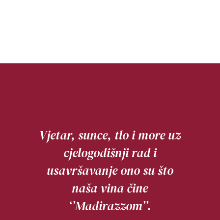
Vjetar, sunce, tlo i more uz
cjelogodišnji rad i
usavršavanje ono su što
naša vina čine
‘’Madirazzom’’.