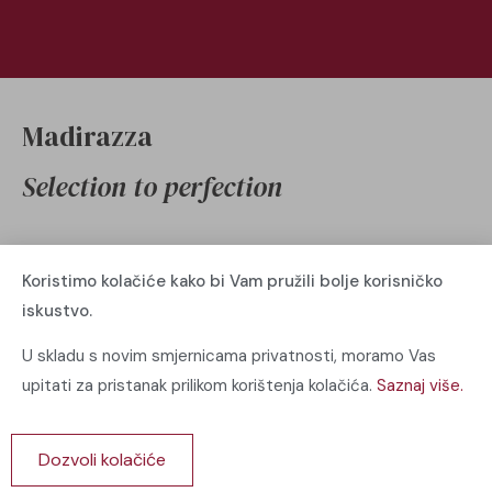
Madirazza
Selection to perfection
Pronađi
Posjeti
Koristimo kolačiće kako bi Vam pružili bolje korisničko
iskustvo.
Potomje 49a
Naslovna
Potomje 20244
U skladu s novim smjernicama privatnosti, moramo Vas
Webshop
Hrvatska
upitati za pristanak prilikom korištenja kolačića.
Saznaj više.
madirazza@gmail.com
Kolekcije
+385 952121632
Kontakt
Dozvoli kolačiće