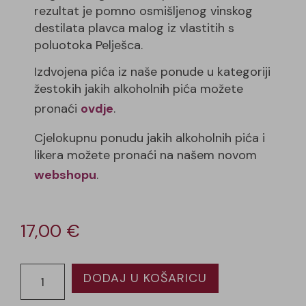
rezultat je pomno osmišljenog vinskog
destilata plavca malog iz vlastitih s
poluotoka Pelješca.
Izdvojena pića iz naše ponude u kategoriji
žestokih jakih alkoholnih pića možete
pronaći
ovdje
.
Cjelokupnu ponudu jakih alkoholnih pića i
likera možete pronaći na našem novom
webshopu
.
17,00
€
DODAJ U KOŠARICU