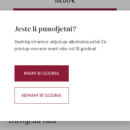
114,00
€
PROČITAJ VIŠE
Jeste li punoljetni?
Sadržaj stranice uključuje alkoholna pića! Za
pristup morate imati više od 18 godina!
Rakija Loza Barrique 0.2 L - Madirazza
30,00
€
–
75,00
€
ODABERI OPCIJE
IMAM 18 GODINA
NEMAM 18 GODINA
Izdvojena vina