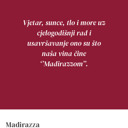
Vjetar, sunce, tlo i more uz
cjelogodišnji rad i
usavršavanje ono su što
naša vina čine
‘’Madirazzom’’.
Madirazza