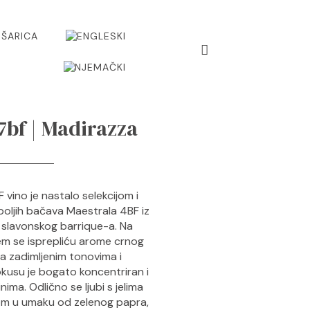
ŠARICA
7bf | Madirazza
 vino je nastalo selekcijom i
jboljih bačava Maestrala 4BF iz
 slavonskog barrique-a. Na
ojem se isprepliću arome crnog
 sa zadimljenim tonovima i
kusu je bogato koncentriran i
nima. Odlično se ljubi s jelima
kom u umaku od zelenog papra,