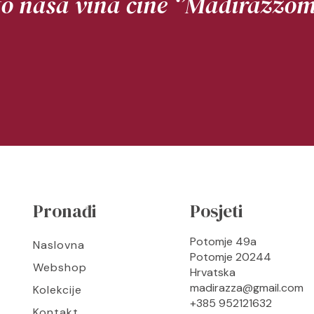
to naša vina čine ‘’Madirazzom’
Pronađi
Posjeti
Potomje 49a
Naslovna
Potomje 20244
Webshop
Hrvatska
madirazza@gmail.com
Kolekcije
+385 952121632
Kontakt