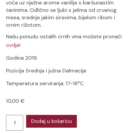
voća uz nježne arome vanilije s baršunastim
taninima. Odlično se ljubi s jelima od crvenog
mesa, srednje jakim sirevima, bijelom ribom i
crnim rižotom.
Našu ponudu ostalih crnih vina možete pronaći
ovdje
!
Godina 2019.
Pozicija Srednja i južna
Dalmacija
Temperatura serviranja: 17-18°C
10,00
€
Dodaj u košaricu