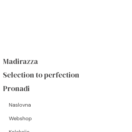
Vjetar, sunce, tlo i more uz
cjelogodišnji rad i usavršavanje
ono su što naša vina čine
‘’Madirazzom’’.
Madirazza
Selection to perfection
Pronađi
Naslovna
Webshop