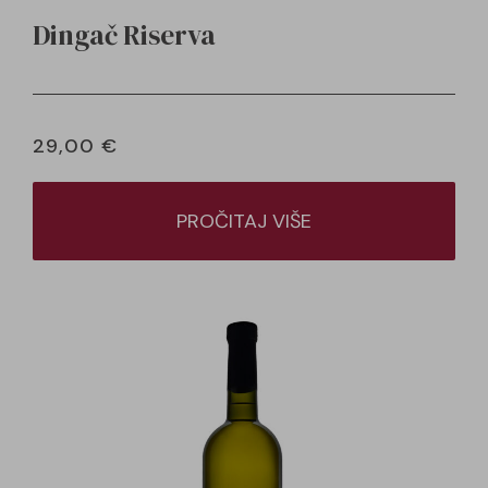
Dingač Riserva
29,00
€
PROČITAJ VIŠE