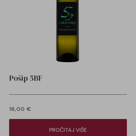
Pošip 5BF
16,00
€
PROČITAJ VIŠE