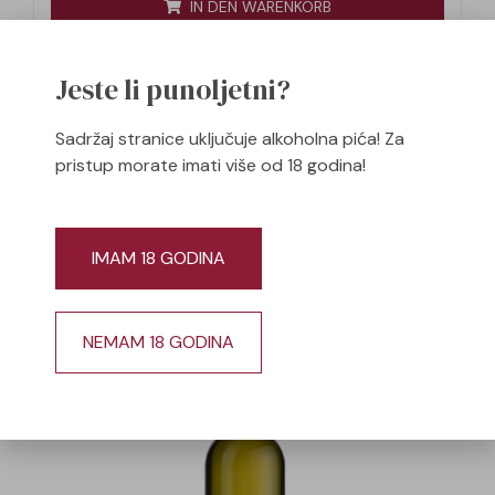
IN DEN WARENKORB
Jeste li punoljetni?
Sadržaj stranice uključuje alkoholna pića! Za
pristup morate imati više od 18 godina!
Izdvojena vina
IMAM 18 GODINA
NEMAM 18 GODINA