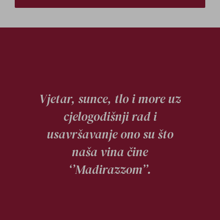
Vjetar, sunce, tlo i more uz
cjelogodišnji rad i
usavršavanje ono su što
naša vina čine
‘’Madirazzom’’.