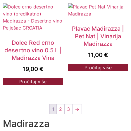
Plavac Madirazza |
Pet Nat | Vinarija
Dolce Red crno
Madirazza
desertno vino 0.5 L |
11,00
€
Madirazza Vina
Pročitaj više
19,00
€
Pročitaj više
1
2
3
→
Madirazza