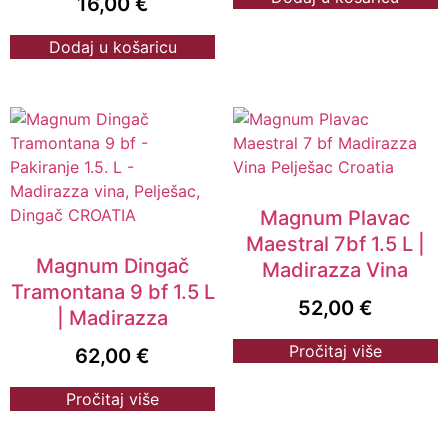
16,00
€
Dodaj u košaricu
Magnum Plavac
Maestral 7bf 1.5 L |
Magnum Dingač
Madirazza Vina
Tramontana 9 bf 1.5 L
52,00
€
| Madirazza
Pročitaj više
62,00
€
Pročitaj više