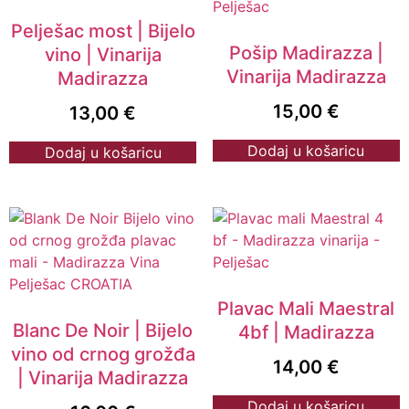
Pelješac most | Bijelo
Pošip Madirazza |
vino | Vinarija
Vinarija Madirazza
Madirazza
15,00
€
13,00
€
Dodaj u košaricu
Dodaj u košaricu
Plavac Mali Maestral
Blanc De Noir | Bijelo
4bf | Madirazza
vino od crnog grožđa
14,00
€
| Vinarija Madirazza
Dodaj u košaricu