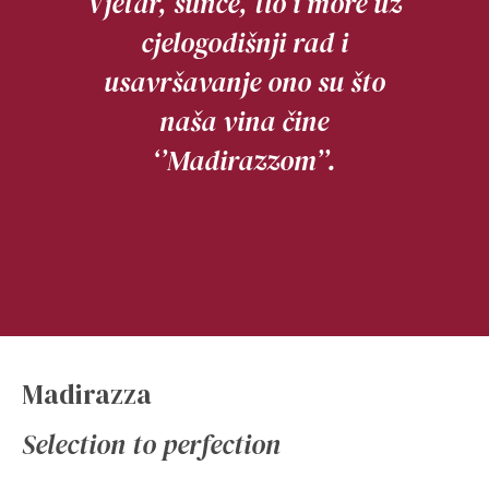
Vjetar, sunce, tlo i more uz
cjelogodišnji rad i
usavršavanje ono su što
naša vina čine
‘’Madirazzom’’.
Madirazza
Selection to perfection