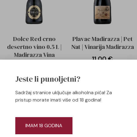
Dolce Red crno
Plavac Madirazza | Pet
desertno vino 0.5 L |
Nat | Vinarija Madirazza
Madirazza Vina
11,00
€
19,00
€
Pročitaj više
Jeste li punoljetni?
Pročitaj više
Sadržaj stranice uključuje alkoholna pića! Za
pristup morate imati više od 18 godina!
IMAM 18 GODINA