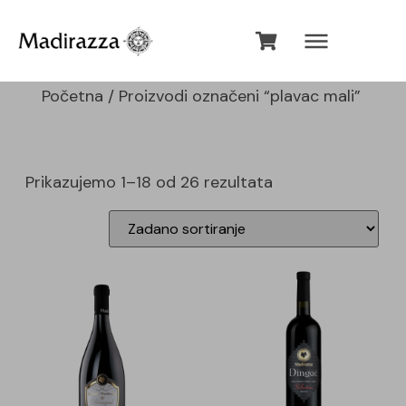
Početna
/ Proizvodi označeni “plavac mali”
plavac mali
Prikazujemo 1–18 od 26 rezultata